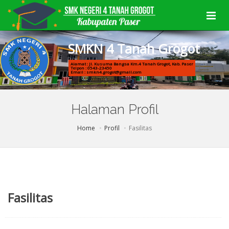
S
M
K
N
4
T
a
n
a
h
G
r
o
g
o
t
Alamat : Jl. Kusuma Bangsa Km.4 Tanah Grogot, Kab. Paser
Telpon : 0543-23450
Email : smkn4.grogot@gmail.com
Halaman Profil
Home
Profil
Fasilitas
Fasilitas