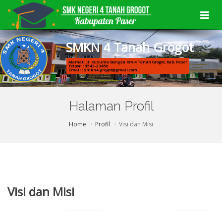
S
M
K
N
4
T
a
n
a
h
G
r
o
g
o
t
Alamat : Jl. Kusuma Bangsa Km.4 Tanah Grogot, Kab. Paser
Telpon : 0543-23450
Email : smkn4.grogot@gmail.com
Halaman Profil
Home
Profil
Visi dan Misi
Visi dan Misi