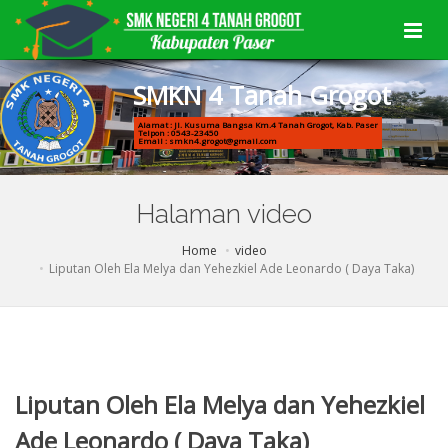
S
M
K
N
4
T
a
n
a
h
G
r
o
g
o
t
Alamat : Jl. Kusuma Bangsa Km.4 Tanah Grogot, Kab. Paser
Telpon : 0543-23450
Email : smkn4.grogot@gmail.com
Halaman video
Home
video
Liputan Oleh Ela Melya dan Yehezkiel Ade Leonardo ( Daya Taka)
Liputan Oleh Ela Melya dan Yehezkiel
Ade Leonardo ( Daya Taka)