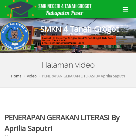
S
M
K
N
4
T
a
n
a
h
G
r
o
g
o
t
Alamat : Jl. Kusuma Bangsa Km.4 Tanah Grogot, Kab. Paser
Telpon : 0543-23450
Email : smkn4.grogot@gmail.com
Halaman video
Home
video
PENERAPAN GERAKAN LITERASI By Aprilia Saputri
PENERAPAN GERAKAN LITERASI By
Aprilia Saputri