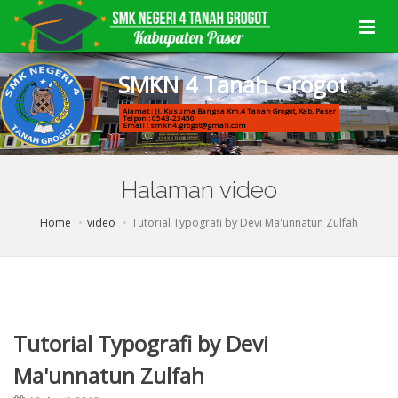
S
M
K
N
4
T
a
n
a
h
G
r
o
g
o
t
Alamat : Jl. Kusuma Bangsa Km.4 Tanah Grogot, Kab. Paser
Telpon : 0543-23450
Email : smkn4.grogot@gmail.com
Halaman video
Home
video
Tutorial Typografi by Devi Ma'unnatun Zulfah
Tutorial Typografi by Devi
Ma'unnatun Zulfah